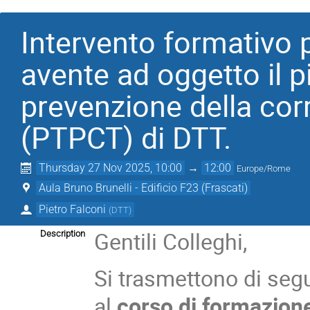
Intervento formativo p
avente ad oggetto il p
prevenzione della cor
(PTPCT) di DTT.
Thursday 27 Nov 2025, 10:00
→
12:00
Europe/Rome
Aula Bruno Brunelli - Edificio F23 (Frascati)
Pietro Falconi
(
DTT
)
Gentili Colleghi,
Description
Si trasmettono di seg
al
corso di formazione