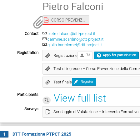
Pietro Falconi
CORSO PREVENZIONE DELLA CORRUZIONE E TRASPARENZA 27 11 2025 - DTT.pdf
Contact
pietro.falconi@dtt-project.it
carmine.scardino@dtt-project.it
giulia.bartolomei@dtt-project.it
Registration
Registrazione
73
Apply for participation
Test di ingresso – Corso Prevenzione della Corru
Test finale
Register
Participants
View full list
71
Surveys
Sondaggio di Valutazione – Intervento Formativo
DTT Formazione PTPCT 2025
1